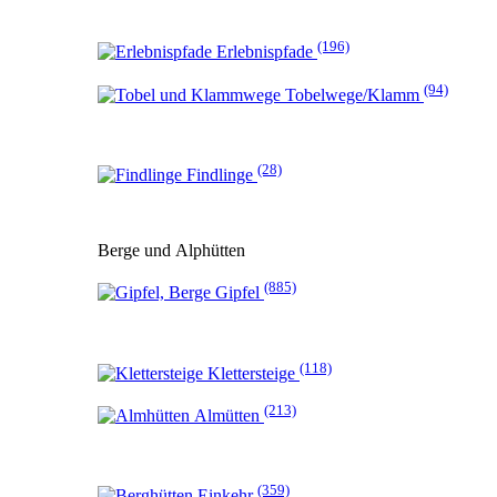
(196)
Erlebnispfade
(94)
Tobelwege/Klamm
(28)
Findlinge
Berge und Alphütten
(885)
Gipfel
(118)
Klettersteige
(213)
Almütten
(359)
Einkehr