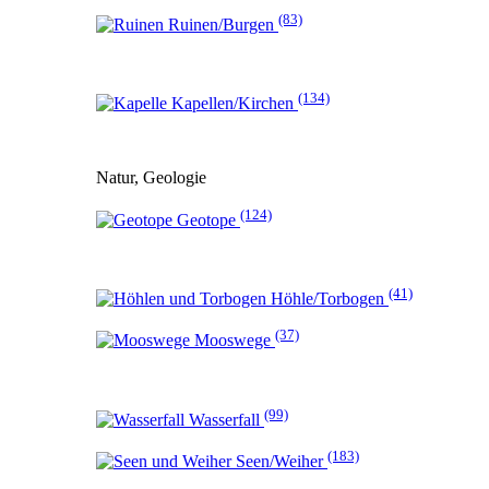
(83)
Ruinen/Burgen
(134)
Kapellen/Kirchen
Natur, Geologie
(124)
Geotope
(41)
Höhle/Torbogen
(37)
Mooswege
(99)
Wasserfall
(183)
Seen/Weiher