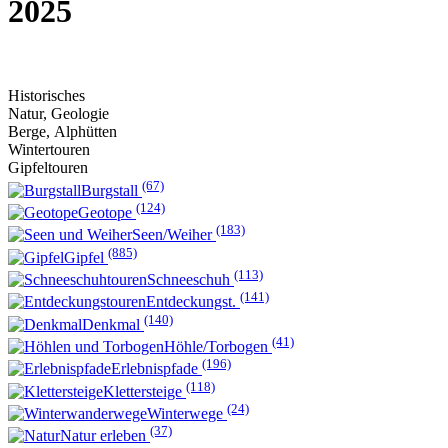
2025
Historisches
Natur, Geologie
Berge, Alphütten
Wintertouren
Gipfeltouren
(67)
Burgstall
(124)
Geotope
(183)
Seen/Weiher
(885)
Gipfel
(113)
Schneeschuh
(141)
Entdeckungst.
(140)
Denkmal
(41)
Höhle/Torbogen
(196)
Erlebnispfade
(118)
Klettersteige
(24)
Winterwege
(37)
Natur erleben