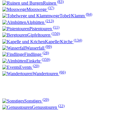
(83)
Ruinen
(37)
Mooswege
(94)
Tobel/Klamm
(213)
Alphütten
(11)
Pistentouren
(350)
Gipfeltouren
(134)
Kapelle/Kirche
(99)
Wasserfall
(28)
Findlinge
(359)
Einkehr
(20)
Events
(66)
Wandertouren
(20)
Sonstiges
(22)
Genusstouren