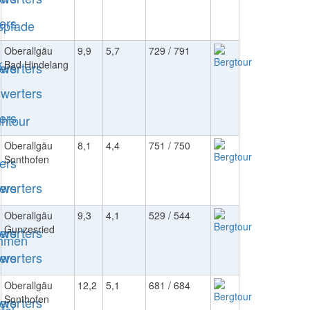
Oberallgäu
9,9
5,7
729 / 791
Bad Hindelang
Oberallgäu
8,1
4,4
751 / 750
Sonthofen
Oberallgäu
9,3
4,1
529 / 544
Gunzesried
Oberallgäu
12,2
5,1
681 / 684
Sonthofen