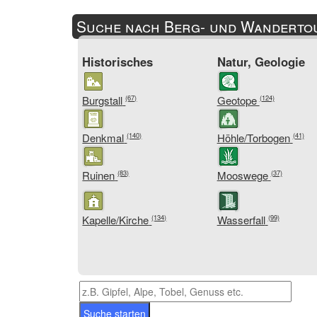
Suche nach Berg- und Wandertou
Historisches
Natur, Geologie
Burgstall
Geotope
(67)
(124)
Denkmal
Höhle/Torbogen
(140)
(41)
Ruinen
Mooswege
(83)
(37)
Kapelle/Kirche
Wasserfall
(134)
(99)