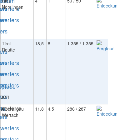
Ries
4
1
50 / 50
Nördlingen
Tirol
18,5
8
1.355 / 1.355
Reutte
Oberallgäu
11,8
4,5
286 / 287
Wertach