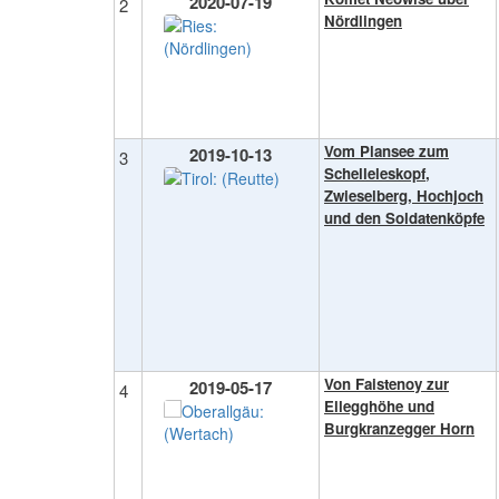
2020-07-19
2
Nördlingen
Vom Plansee zum
2019-10-13
3
Schelleleskopf,
Zwieselberg, Hochjoch
und den Soldatenköpfe
Von Faistenoy zur
2019-05-17
4
Ellegghöhe und
Burgkranzegger Horn