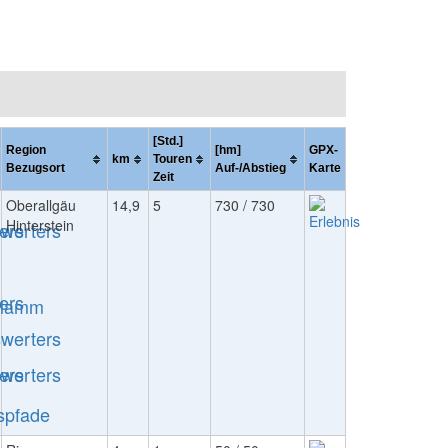
[Std.]
Region
[hm]
GPX-
km
Touren
Bezugsort
Auf-/Abstieg
Karte
Zeit
Oberallgäu
14,9
5
730 / 730
Hinterstein