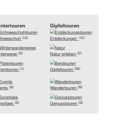
ntertouren
Gipfeltouren
hneeschuh
Entdeckungst.
(113)
(141)
nterwege
Natur erleben
(24)
(37)
stentouren
Gipfeltouren
(11)
(350)
ents
Wandertouren
(20)
(66)
nstiges
Genusstouren
(20)
(22)