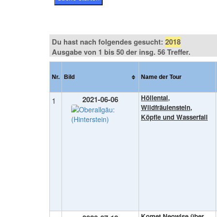
Du hast nach folgendes gesucht:
2018
Ausgabe von 1 bis 50 der insg. 56 Treffer.
Nr.
Bild
Name der Tour
Höllental,
2021-06-06
1
Wildfräulenstein,
Köpfle und Wasserfall
Komet Neowise über