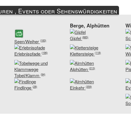
ren , Events oder Sehenswürdigkeiten
Berge, Alphütten
Wi
Gipfel
Sc
(885)
Seen/Weiher
(183)
Erlebnispfade
Klettersteige
Wi
(196)
(118)
Alphütten
Pi
(213)
Tobel/Klamm
(94)
Findlinge
Einkehr
Ev
(28)
(359)
So