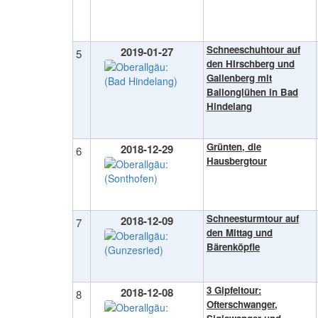
Schneeschuhtour auf
2019-01-27
5
den HIrschberg und
Gailenberg mit
Ballonglühen in Bad
Hindelang
Grünten, die
2018-12-29
6
Hausbergtour
Schneesturmtour auf
2018-12-09
7
den Mittag und
Bärenköpfle
3 Gipfeltour:
2018-12-08
8
Ofterschwanger,