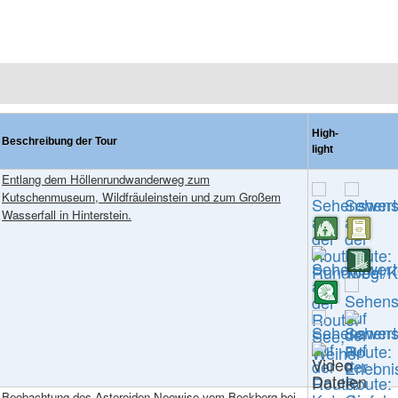
High-
Beschreibung der Tour
light
Entlang dem Höllenrundwanderweg zum
Kutschenmuseum, Wildfräuleinstein und zum Großem
Wasserfall in Hinterstein.
Beobachtung des Asteroiden Neowise vom Bockberg bei