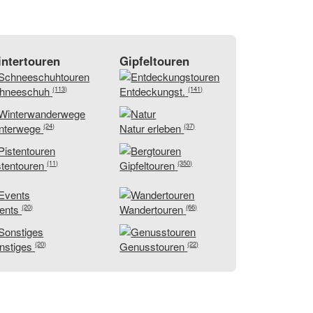
ntertouren
Gipfeltouren
hneeschuh
Entdeckungst.
(113)
(141)
nterwege
Natur erleben
(24)
(37)
stentouren
Gipfeltouren
(11)
(350)
ents
Wandertouren
(20)
(66)
nstiges
Genusstouren
(20)
(22)