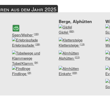
ren aus dem Jahr 2025
Berge, Alphütten
Wi
Gipfel
Sc
(885)
Seen/Weiher
(183)
Erlebnispfade
Klettersteige
Wi
(196)
(118)
Alphütten
Pi
(213)
Tobel/Klamm
(94)
Findlinge
Einkehr
Ev
(28)
(359)
So