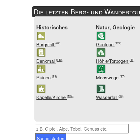
Die letzten Berg- und Wandertou
Historisches
Natur, Geologie
Burgstall
Geotope
(67)
(124)
Denkmal
Höhle/Torbogen
(140)
(41)
Ruinen
Mooswege
(83)
(37)
Kapelle/Kirche
Wasserfall
(134)
(99)