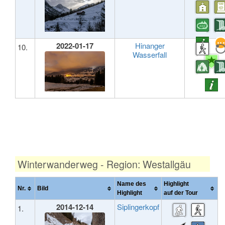
2022-01-17
Hinanger
10.
Wasserfall
Winterwanderweg - Region: Westallgäu
Name des
Highlight
Nr.
Bild
Highlight
auf der Tour
2014-12-14
Siplingerkopf
1.