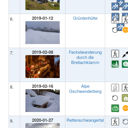
2019-01-12
Grüntenhütte
6.
2019-02-08
Fackelwanderung
7.
durch die
Breitachklamm
2019-02-16
Alpe
8.
Gschwenderberg
2020-01-27
Rettenschwangertal
9.