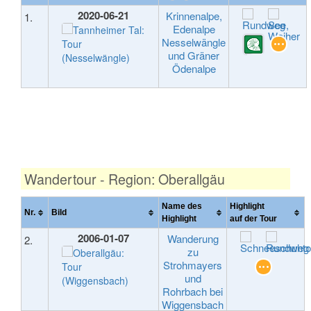
2020-06-21
Krinnenalpe,
1.
Edenalpe
Nesselwängle
und Gräner
Ödenalpe
Wandertour - Region: Oberallgäu
Name des
Highlight
Nr.
Bild
Highlight
auf der Tour
2006-01-07
Wanderung
2.
zu
Strohmayers
und
Rohrbach bei
Wiggensbach