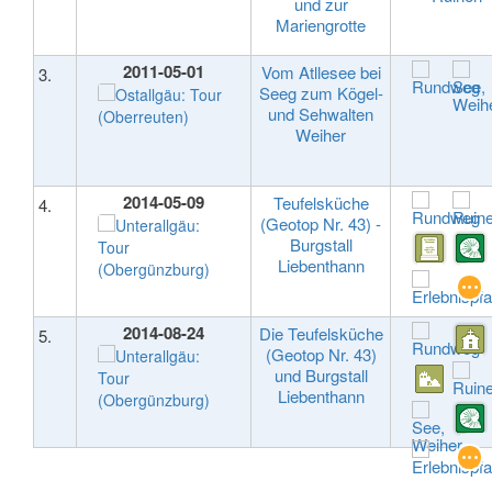
und zur
Mariengrotte
2011-05-01
Vom Atllesee bei
3.
Seeg zum Kögel-
und Sehwalten
Weiher
2014-05-09
Teufelsküche
4.
(Geotop Nr. 43) -
Burgstall
Liebenthann
2014-08-24
Die Teufelsküche
5.
(Geotop Nr. 43)
und Burgstall
Liebenthann