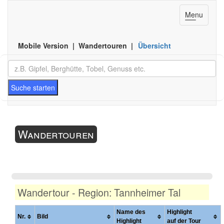
Toggle
Menu
navigation
Mobile Version | Wandertouren |
Übersicht
Suche starten
Wandertouren
Wandertour - Region: Tannheimer Tal
Name des
Highlight
Nr.
Bild
Highlight
auf der Tour