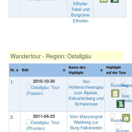
Ellhofer
Tobel und
Burgruine
Ellhofen
Wandertour - Region: Ostallgäu
Name des
Highlight
Nr.
Bild
Highlight
auf der Tou
2010-10-30
Von
1.
Hohenschwangau
zum Alpsee,
Kalvarienberg und
Schwansee
2011-04-23
Vom Manzengrat
2.
Waldweg zur
Burg Falkenstein