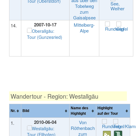
aus über den
Tobelweg
zum
Gaisalpsee
2007-10-17
Mittelberg-
14.
Alpe
Wandertour - Region: Westallgäu
Name des
Highlight
Nr.
Bild
Highlight
auf der Tour
2010-06-04
Von
1.
Röthenbach
zum