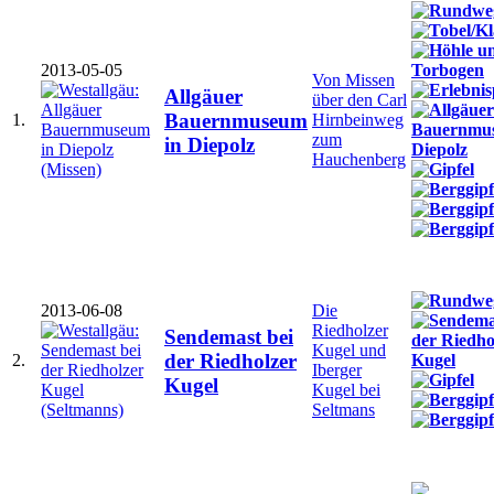
2013-05-05
Von Missen
Allgäuer
über den Carl
Bauernmuseum
1.
Hirnbeinweg
zum
in Diepolz
Hauchenberg
2013-06-08
Die
Riedholzer
Sendemast bei
Kugel und
der Riedholzer
2.
Iberger
Kugel
Kugel bei
Seltmans