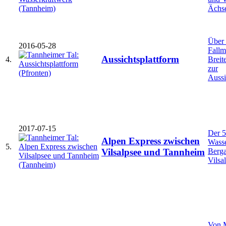
Ächs
Über 
2016-05-28
Fallm
Aussichtsplattform
4.
Breit
zur
Aussi
2017-07-15
Der 
Alpen Express zwischen
Wasse
5.
Berga
Vilsalpsee und Tannheim
Vilsa
Von 