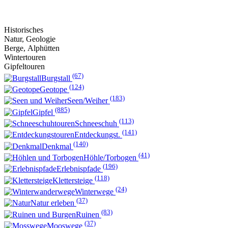
Historisches
Natur, Geologie
Berge, Alphütten
Wintertouren
Gipfeltouren
(67)
Burgstall
(124)
Geotope
(183)
Seen/Weiher
(885)
Gipfel
(113)
Schneeschuh
(141)
Entdeckungst.
(140)
Denkmal
(41)
Höhle/Torbogen
(196)
Erlebnispfade
(118)
Klettersteige
(24)
Winterwege
(37)
Natur erleben
(83)
Ruinen
(37)
Mooswege