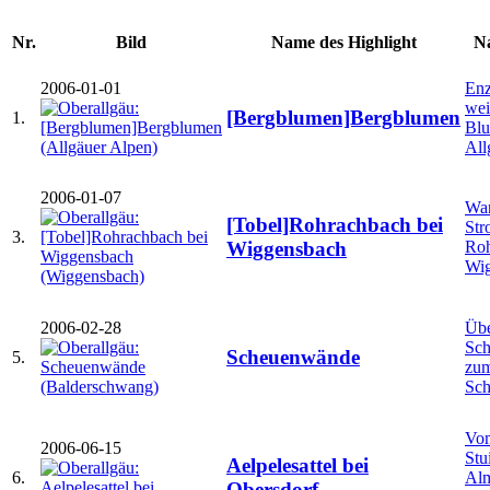
Nr.
Bild
Name des Highlight
N
2006-01-01
Enz
wei
[Bergblumen]Bergblumen
1.
Blu
All
2006-01-07
Wan
[Tobel]Rohrachbach bei
Str
3.
Roh
Wiggensbach
Wi
2006-02-28
Übe
Sc
Scheuenwände
5.
zu
Sch
Vo
2006-06-15
Stu
Aelpelesattel bei
6.
Alm
Obersdorf