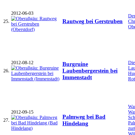
2012-06-03
Der
Rautweg bei Gerstruben
25.
Chr
Obe
2012-08-12
Die
Burgruine
Lau
Laubenbergerstein bei
26.
Hug
Immenstadt
Rot
Wan
2012-09-15
Was
Palmweg bei Bad
Sch
27.
Pa
Hindelang
zur
Wil