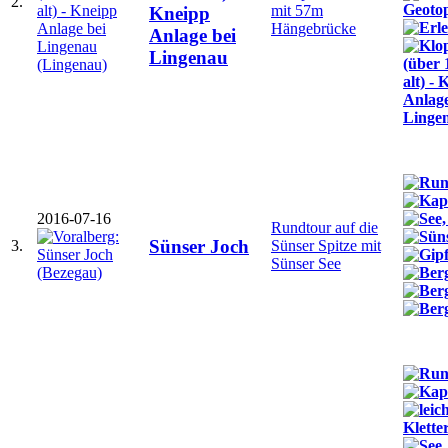
2.
mit 57m
Kneipp
Hängebrücke
Anlage bei
Lingenau
2016-07-16
Rundtour auf die
Sünser Joch
3.
Sünser Spitze mit
Sünser See