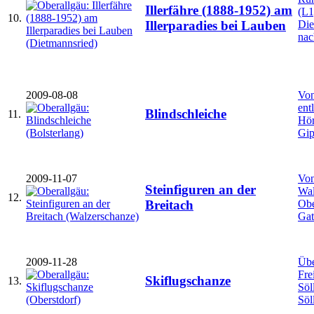
Illerfähre (1888-1952) am
(L1
10.
Die
Illerparadies bei Lauben
nac
2009-08-08
Von
ent
Blindschleiche
11.
Hör
Gip
2009-11-07
Von
Steinfiguren an der
Wal
12.
Obe
Breitach
Gat
2009-11-28
Übe
Fre
Skiflugschanze
13.
Söl
Söl