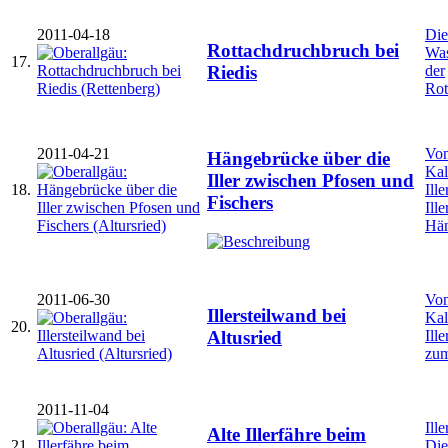
2011-04-18
Die
Rottachdruchbruch bei
Was
17.
der
Riedis
Rot
2011-04-21
Von
Hängebrücke über die
Kal
Iller zwischen Pfosen und
18.
Ill
Fischers
Ill
Hä
2011-06-30
Von
Illersteilwand bei
Kal
20.
Ill
Altusried
zum
2011-11-04
Ill
Alte Illerfähre beim
21.
Die