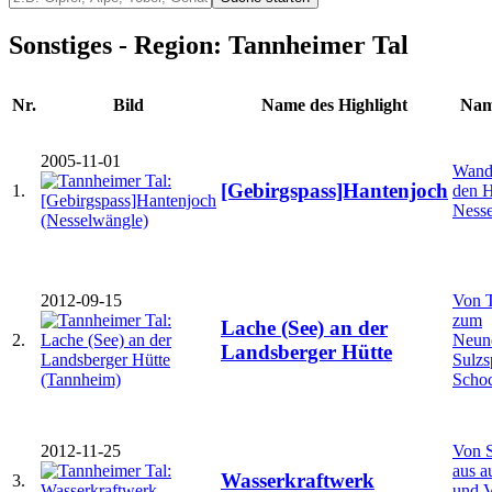
Sonstiges - Region: Tannheimer Tal
Nr.
Bild
Name des Highlight
Nam
2005-11-01
Wand
[Gebirgspass]Hantenjoch
1.
den H
Ness
2012-09-15
Von 
zum
Lache (See) an der
2.
Neune
Landsberger Hütte
Sulzs
Schoc
2012-11-25
Von S
aus a
Wasserkraftwerk
3.
und V