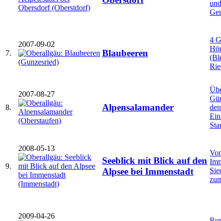
und
Ger
4 G
2007-09-02
Hör
Blaubeeren
7.
(Bl
Rie
Übe
2007-08-27
Gün
Alpensalamander
8.
den
Ein
Sta
2008-05-13
Vom
Seeblick mit Blick auf den
Imm
9.
Sie
Alpsee bei Immenstadt
zum
2009-04-26
Ru