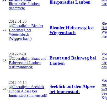
Illerparadies Lauben
nac
2012-01-20
Ble
Blender Höhenweg bei
Hö
22.
Wi
Wiggensbach
he
2012-04-01
Vo
Braut und Bahrweg bei
Die
23.
nac
Lauben
das
Von
2012-05-19
zur
Seeblick auf den Alpsee
24.
wei
bei Immenstadt
See
Köp