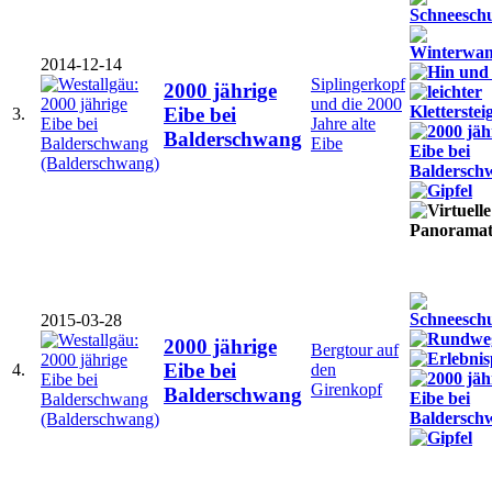
2014-12-14
Siplingerkopf
2000 jährige
und die 2000
Eibe bei
3.
Jahre alte
Balderschwang
Eibe
2015-03-28
2000 jährige
Bergtour auf
Eibe bei
4.
den
Girenkopf
Balderschwang