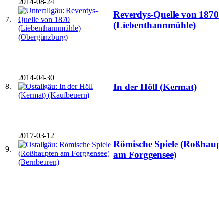
2014-08-24
Reverdys-Quelle von 1870
7.
(Liebenthannmühle)
2014-04-30
In der Höll (Kermat)
8.
2017-03-12
Römische Spiele (Roßhau
9.
am Forggensee)