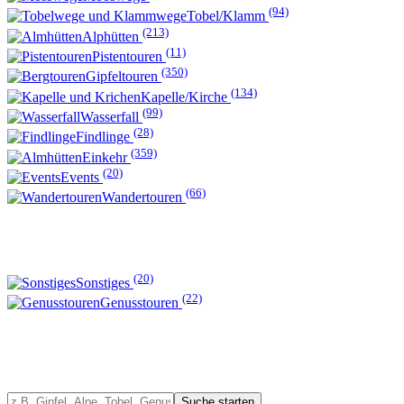
(94)
Tobel/Klamm
(213)
Alphütten
(11)
Pistentouren
(350)
Gipfeltouren
(134)
Kapelle/Kirche
(99)
Wasserfall
(28)
Findlinge
(359)
Einkehr
(20)
Events
(66)
Wandertouren
(20)
Sonstiges
(22)
Genusstouren