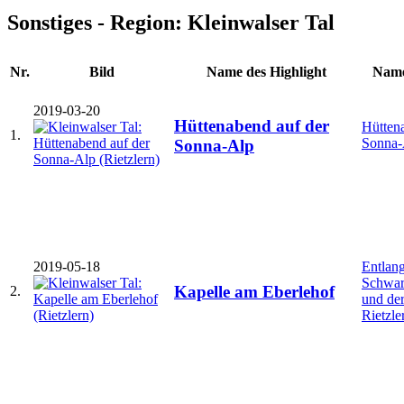
Sonstiges - Region: Kleinwalser Tal
Nr.
Bild
Name des Highlight
Name
2019-03-20
Hüttenabend auf der
Hütten
1.
Sonna-
Sonna-Alp
2019-05-18
Entlan
Schwar
Kapelle am Eberlehof
2.
und der
Rietzle