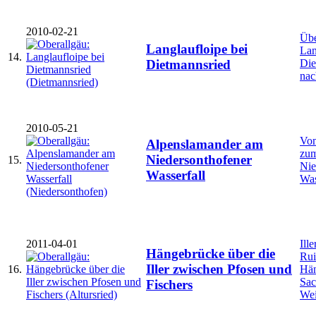
2010-02-21
Übe
Langlaufloipe bei
Lan
14.
Die
Dietmannsried
nac
2010-05-21
Vom
Alpenslamander am
zu
Niedersonthofener
15.
Nie
Wasserfall
Was
2011-04-01
Ill
Hängebrücke über die
Rui
Iller zwischen Pfosen und
16.
Hä
Sac
Fischers
Wei