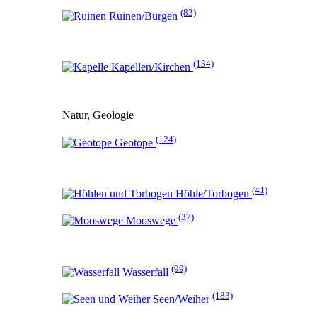
(83)
Ruinen/Burgen
(134)
Kapellen/Kirchen
Natur, Geologie
(124)
Geotope
(41)
Höhle/Torbogen
(37)
Mooswege
(99)
Wasserfall
(183)
Seen/Weiher