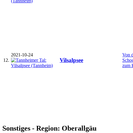
2021-10-24
Von d
Vilsalpsee
12.
Schoc
zum 
Sonstiges - Region: Oberallgäu