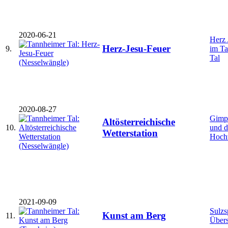
2020-06-21
Herz 
Herz-Jesu-Feuer
9.
im T
Tal
2020-08-27
Gimpe
Altösterreichische
10.
und d
Wetterstation
Hoch
2021-09-09
Sulzs
Kunst am Berg
11.
Übers