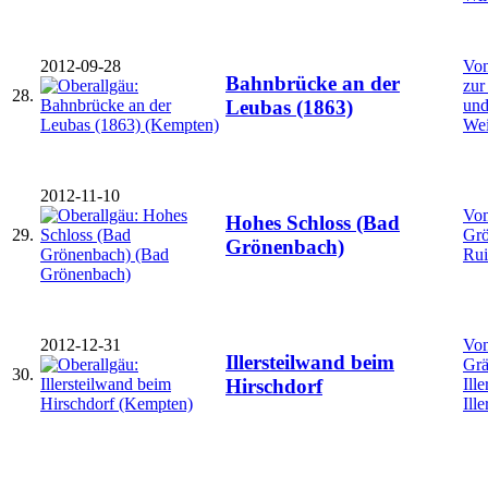
2012-09-28
Von
Bahnbrücke an der
zur
28.
und
Leubas (1863)
We
2012-11-10
Vom
Hohes Schloss (Bad
29.
Grö
Grönenbach)
Rui
2012-12-31
Von
Illersteilwand beim
Grä
30.
Ill
Hirschdorf
Ill