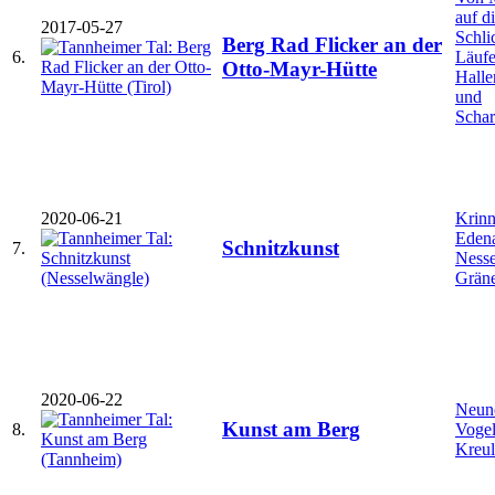
auf d
2017-05-27
Schli
Berg Rad Flicker an der
6.
Läufe
Otto-Mayr-Hütte
Halle
und
Schar
2020-06-21
Krinn
Eden
Schnitzkunst
7.
Ness
Grän
2020-06-22
Neune
Kunst am Berg
8.
Vogel
Kreul