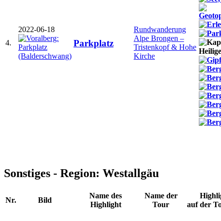
2022-06-18
Rundwanderung
Alpe Brongen –
Parkplatz
4.
Tristenkopf & Hohe
Kirche
Sonstiges - Region: Westallgäu
Name des
Name der
Highli
Nr.
Bild
Highlight
Tour
auf der