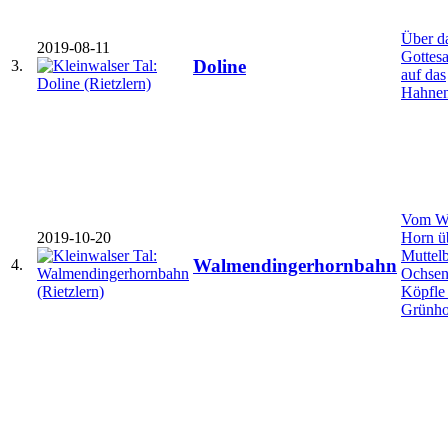
Über d
2019-08-11
Gottesa
Doline
3.
auf das
Hahnen
Vom W
2019-10-20
Horn ü
Muttel
Walmendingerhornbahn
4.
Ochsen
Köpfle 
Grünho