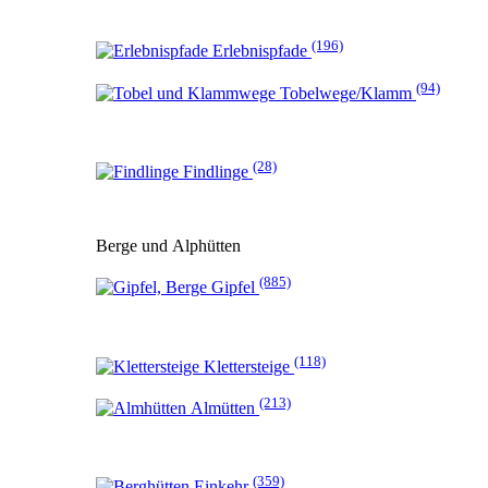
(196)
Erlebnispfade
(94)
Tobelwege/Klamm
(28)
Findlinge
Berge und Alphütten
(885)
Gipfel
(118)
Klettersteige
(213)
Almütten
(359)
Einkehr