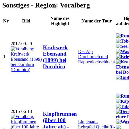
Sonstiges - Region: Voralberg
Name des
Hi
Nr.
Bild
Name der Tour
Highlight
auf 
2012-09-29
Kraftwerk
Der Alp
Ebensand
1.
Durchbruch und
(1899) bei
Rappenlochschlucht
Dornbirn
2015-06-13
Klopfbrunnen
(über 100
Lingenau -
Jahre alt) -
Lehrpfad Quelltuff -