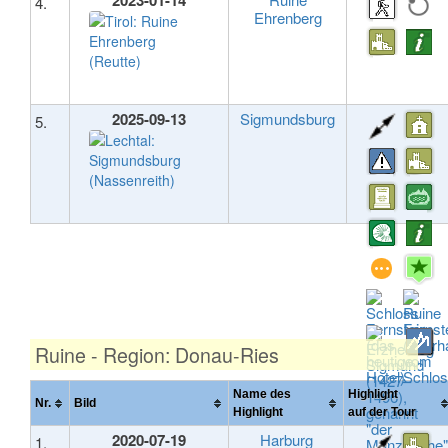
2023-01-14
4.
Ehrenberg
2025-09-13
Sigmundsburg
5.
Ruine - Region: Donau-Ries
Name des
Highlight
Nr.
Bild
Highlight
auf der Tour
2020-07-19
Harburg
1.