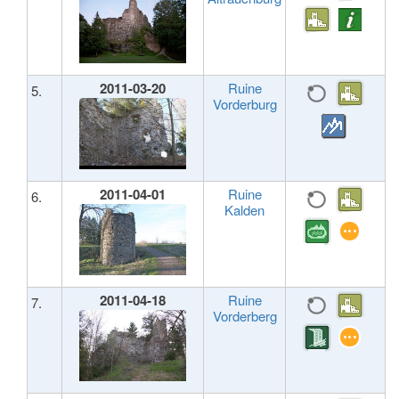
2011-03-20
Ruine
5.
Vorderburg
2011-04-01
Ruine
6.
Kalden
2011-04-18
Ruine
7.
Vorderberg