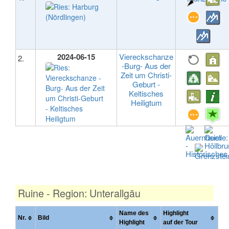
2024-06-15
Viereckschanze
2.
-Burg- Aus der
Zeit um Christi-
Geburt -
Keltisches
Heiligtum
Ruine - Region: Unterallgäu
Name des
Highlight
Nr.
Bild
Highlight
auf der Tour