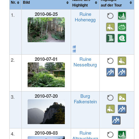
Nr.
Bild
Highlight
auf der Tour
2010-06-25
Ruine
1.
Hohenegg
2010-07-01
Ruine
2.
Nesselburg
2010-07-20
Burg
3.
Falkenstein
2010-09-03
Ruine
4.
Altrauchburg