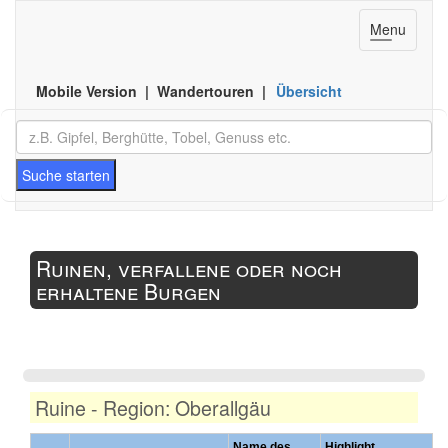
Toggle
Menu
navigation
Mobile Version | Wandertouren |
Übersicht
Suche starten
Ruinen, verfallene oder noch
erhaltene Burgen
Ruine - Region: Oberallgäu
Name des
Highlight