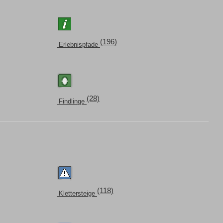
(196)
Erlebnispfade
(28)
Findlinge
(118)
Klettersteige