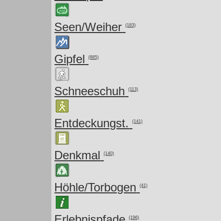
Seen/Weiher
(183)
Gipfel
(885)
Schneeschuh
(113)
Entdeckungst.
(141)
Denkmal
(140)
Höhle/Torbogen
(41)
Erlebnispfade
(196)