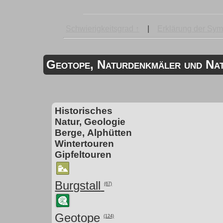
Schwierigkeitsgrad ↑
|
Erklärung der Sym
Geotope, Naturdenkmäler und Nat
Historisches
Natur, Geologie
Berge, Alphütten
Wintertouren
Gipfeltouren
Burgstall
(67)
Geotope
(124)