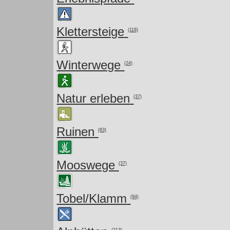
Klettersteige
(118)
Winterwege
(24)
Natur erleben
(37)
Ruinen
(83)
Mooswege
(37)
Tobel/Klamm
(94)
(213)