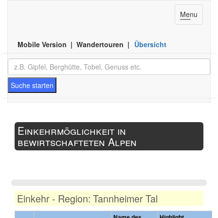
Toggle
Menu
navigation
Mobile Version | Wandertouren |
Übersicht
Suche starten
Einkehrmöglichkeit in
bewirtschafteten Alpen
Einkehr - Region: Tannheimer Tal
Name des
Highlight