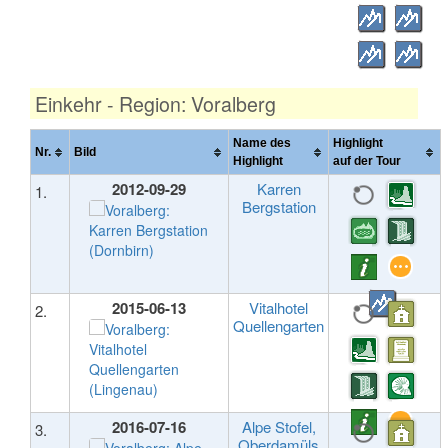
Einkehr - Region: Voralberg
Name des
Highlight
Nr.
Bild
Highlight
auf der Tour
2012-09-29
Karren
1.
Bergstation
2015-06-13
Vitalhotel
2.
Quellengarten
2016-07-16
Alpe Stofel,
3.
Oberdamüls