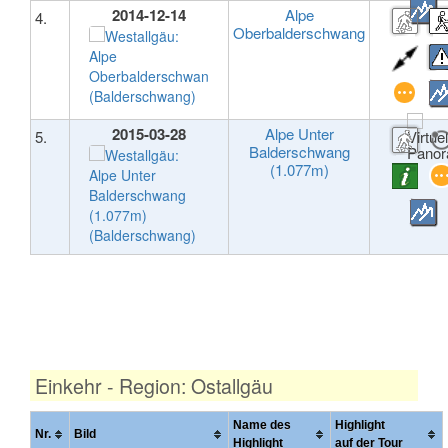
2014-12-14
Alpe
4.
Oberbalderschwang
2015-03-28
Alpe Unter
5.
Balderschwang
(1.077m)
Einkehr - Region: Ostallgäu
Name des
Highlight
Nr.
Bild
Highlight
auf der Tour