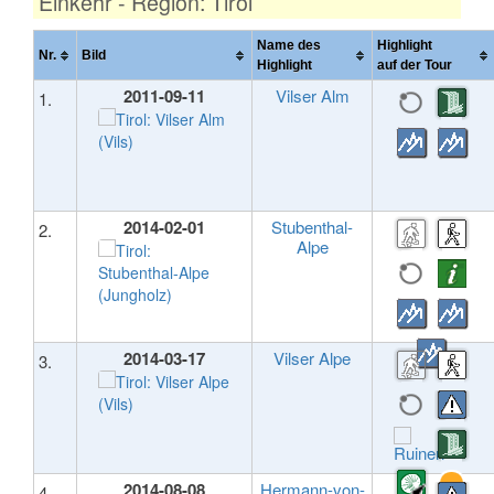
Einkehr - Region: Tirol
Name des
Highlight
Nr.
Bild
Highlight
auf der Tour
2011-09-11
Vilser Alm
1.
2014-02-01
Stubenthal-
2.
Alpe
2014-03-17
Vilser Alpe
3.
2014-08-08
Hermann-von-
4.