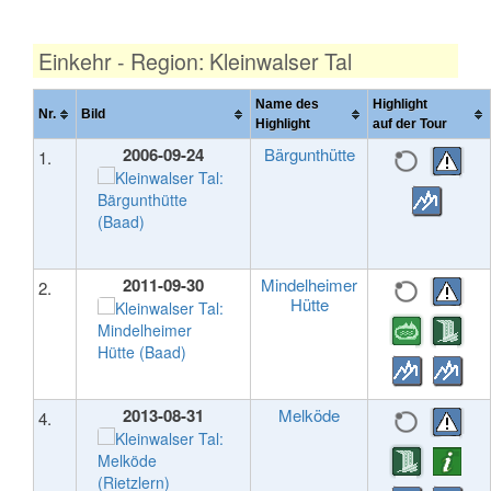
Einkehr - Region: Kleinwalser Tal
Name des
Highlight
Nr.
Bild
Highlight
auf der Tour
2006-09-24
Bärgunthütte
1.
2011-09-30
Mindelheimer
2.
Hütte
2013-08-31
Melköde
4.