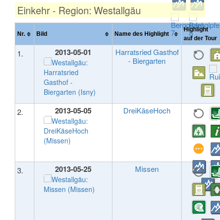
Einkehr - Region: Westallgäu
Highlight
Nr.
Bild
Name des Highlight
auf der T
2013-05-01
Harratsried Gasthof
1.
- Biergarten
2013-05-05
DreiKäseHoch
2.
2013-05-25
Missen
3.