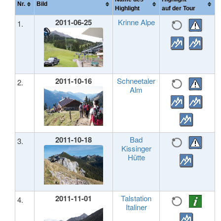
Nr.
Bild
Highlight
auf der Tour
2011-06-25
Krinne Alpe
1.
2011-10-16
Schneetaler
2.
Alm
2011-10-18
Bad
3.
Kissinger
Hütte
2011-11-01
Talstation
4.
Italiner