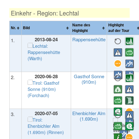
Einkehr - Region: Lechtal
Name des
Highlight
Nr.
Bild
Highlight
auf der Tour
2013-08-24
Rappenseehütte
1.
2020-06-28
Gasthof Sonne
2.
(910m)
2020-07-05
Ehenbichler Alm
3.
(1.690m)