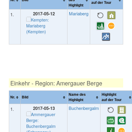
Nr.
Bild
des
auf der Tour
Highlight
2017-05-12
Mariaberg
1.
Einkehr - Region: Amergauer Berge
Name des
Highlight
Nr.
Bild
Highlight
auf der Tour
2017-05-13
Buchenbergalm
1.