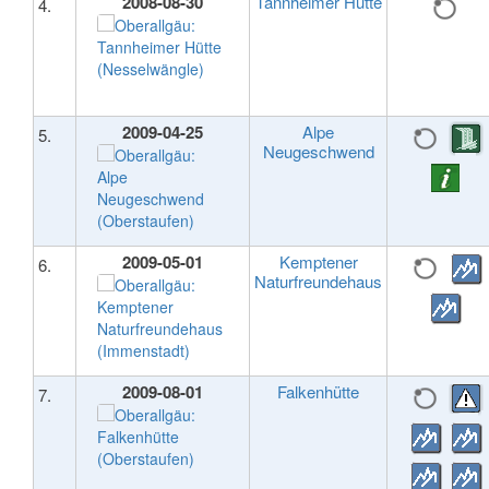
2008-08-30
Tannheimer Hütte
4.
2009-04-25
Alpe
5.
Neugeschwend
2009-05-01
Kemptener
6.
Naturfreundehaus
2009-08-01
Falkenhütte
7.