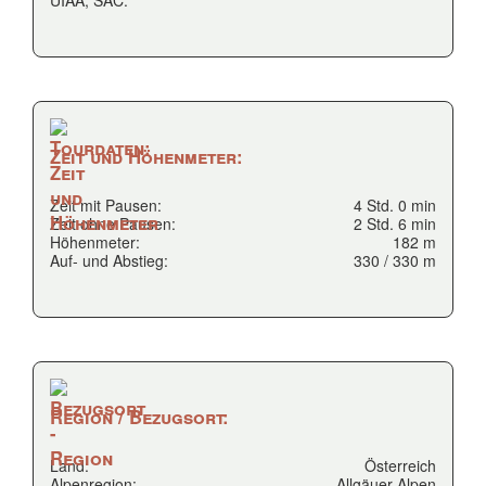
UIAA, SAC:
Zeit und Höhenmeter:
Zeit mit Pausen:
4 Std. 0 min
Zeit ohne Pausen:
2 Std. 6 min
Höhenmeter:
182 m
Auf- und Abstieg:
330 / 330 m
Region / Bezugsort:
Land:
Österreich
Alpenregion:
Allgäuer-Alpen