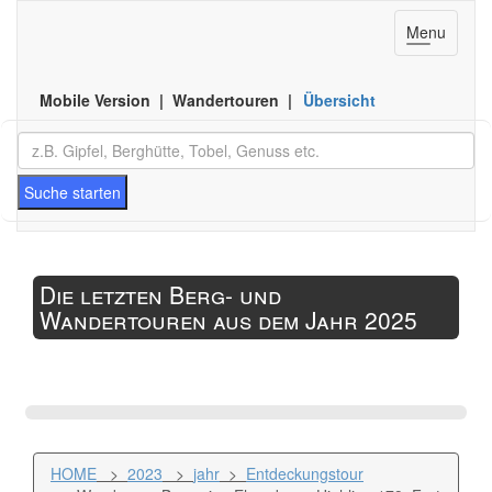
Toggle
Menu
navigation
Mobile Version | Wandertouren |
Übersicht
Suche starten
Die letzten Berg- und
Wandertouren aus dem Jahr 2025
HOME
>
2023
>
jahr
>
Entdeckungstour