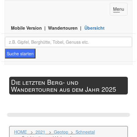
Toggle
Menu
navigation
Mobile Version | Wandertouren |
Übersicht
Suche starten
Die letzten Berg- und
Wandertouren aus dem Jahr 2025
HOME
>
2021
>
Geotop
>
Schneetal