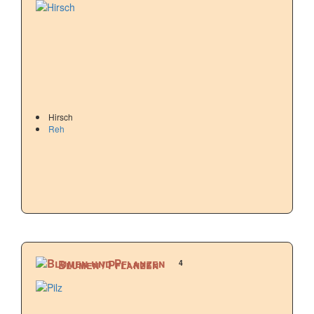
Hirsch
Reh
4
Blumen / Pflanzen