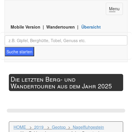
Toggle
Menu
navigation
Mobile Version | Wandertouren |
Übersicht
Suche starten
Die letzten Berg- und
Wandertouren aus dem Jahr 2025
HOME
>
2019
>
Geotop
>
Nagelfluhgestein