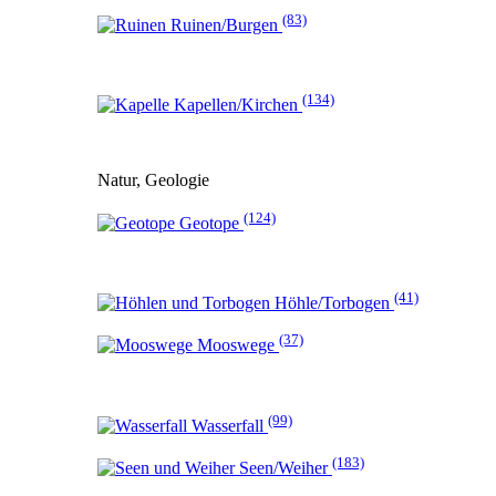
(83)
Ruinen/Burgen
(134)
Kapellen/Kirchen
Natur, Geologie
(124)
Geotope
(41)
Höhle/Torbogen
(37)
Mooswege
(99)
Wasserfall
(183)
Seen/Weiher