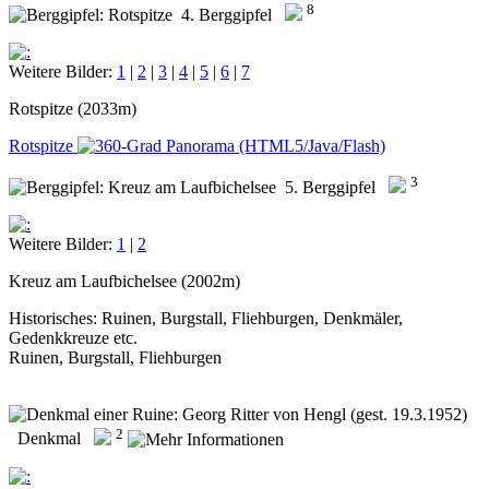
8
4. Berggipfel
Weitere Bilder:
1
|
2
|
3
|
4
|
5
|
6
|
7
Rotspitze (2033m)
Rotspitze
3
5. Berggipfel
Weitere Bilder:
1
|
2
Kreuz am Laufbichelsee (2002m)
Historisches: Ruinen, Burgstall, Fliehburgen, Denkmäler,
Gedenkkreuze etc.
Ruinen, Burgstall, Fliehburgen
2
Denkmal