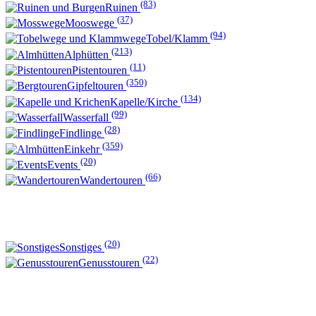
(83)
Ruinen
(37)
Mooswege
(94)
Tobel/Klamm
(213)
Alphütten
(11)
Pistentouren
(350)
Gipfeltouren
(134)
Kapelle/Kirche
(99)
Wasserfall
(28)
Findlinge
(359)
Einkehr
(20)
Events
(66)
Wandertouren
(20)
Sonstiges
(22)
Genusstouren