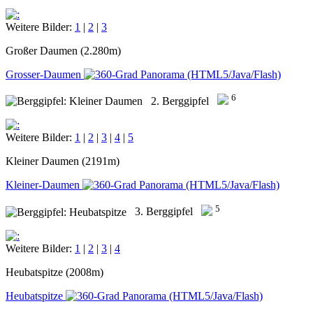
Weitere Bilder:
1
|
2
|
3
Großer Daumen (2.280m)
Grosser-Daumen
6
2. Berggipfel
Weitere Bilder:
1
|
2
|
3
|
4
|
5
Kleiner Daumen (2191m)
Kleiner-Daumen
5
3. Berggipfel
Weitere Bilder:
1
|
2
|
3
|
4
Heubatspitze (2008m)
Heubatspitze