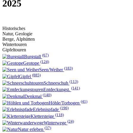
2025
Historisches
Natur, Geologie
Berge, Alphütten
Wintertouren
Gipfeltouren
(67)
Burgstall
(124)
Geotope
(183)
Seen/Weiher
(885)
Gipfel
(113)
Schneeschuh
(141)
Entdeckungst.
(140)
Denkmal
(41)
Höhle/Torbogen
(196)
Erlebnispfade
(118)
Klettersteige
(24)
Winterwege
(37)
Natur erleben