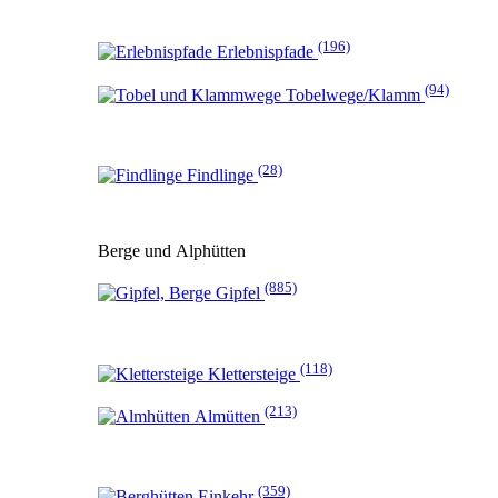
(196)
Erlebnispfade
(94)
Tobelwege/Klamm
(28)
Findlinge
Berge und Alphütten
(885)
Gipfel
(118)
Klettersteige
(213)
Almütten
(359)
Einkehr