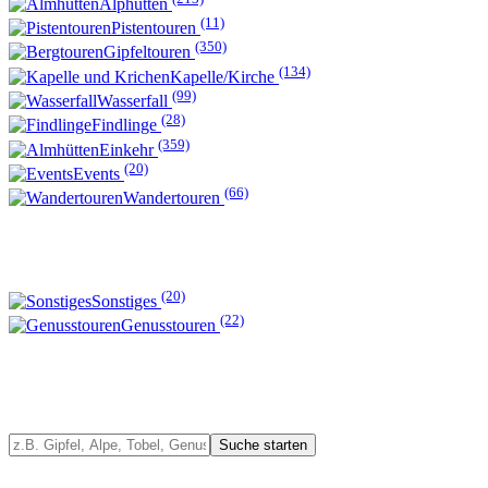
Alphütten
(11)
Pistentouren
(350)
Gipfeltouren
(134)
Kapelle/Kirche
(99)
Wasserfall
(28)
Findlinge
(359)
Einkehr
(20)
Events
(66)
Wandertouren
(20)
Sonstiges
(22)
Genusstouren