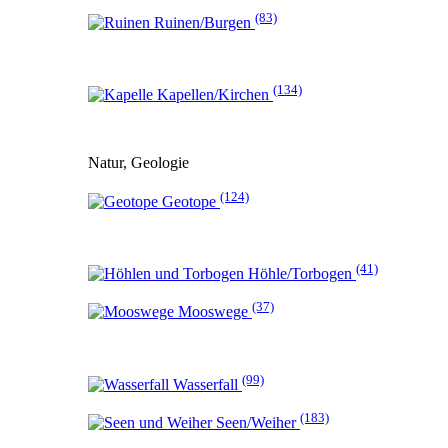
(83)
Ruinen/Burgen
(134)
Kapellen/Kirchen
Natur, Geologie
(124)
Geotope
(41)
Höhle/Torbogen
(37)
Mooswege
(99)
Wasserfall
(183)
Seen/Weiher