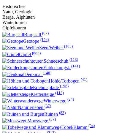
Historisches
Natur, Geologie
Berge, Alphütten
Wintertouren
Gipfeltouren
(67)
Burgstall
(124)
Geotope
(183)
Seen/Weiher
(885)
Gipfel
(113)
Schneeschuh
(141)
Entdeckungst.
(140)
Denkmal
(41)
Höhle/Torbogen
(196)
Erlebnispfade
(118)
Klettersteige
(24)
Winterwege
(37)
Natur erleben
(83)
Ruinen
(37)
Mooswege
(94)
Tobel/Klamm
(213)