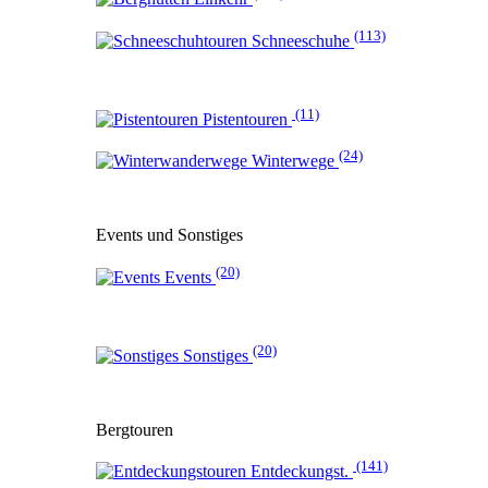
(113)
Schneeschuhe
(11)
Pistentouren
(24)
Winterwege
Events und Sonstiges
(20)
Events
(20)
Sonstiges
Bergtouren
(141)
Entdeckungst.