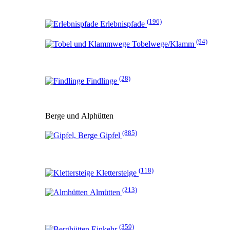
(196)
Erlebnispfade
(94)
Tobelwege/Klamm
(28)
Findlinge
Berge und Alphütten
(885)
Gipfel
(118)
Klettersteige
(213)
Almütten
(359)
Einkehr