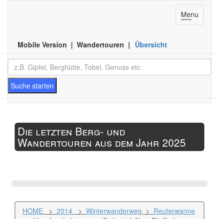
Toggle
Menu
navigation
Mobile Version | Wandertouren |
Übersicht
Suche starten
Die letzten Berg- und
Wandertouren aus dem Jahr 2025
HOME
>
2014
>
Winterwanderweg
>
Reuterwanne