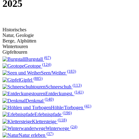
2025
Historisches
Natur, Geologie
Berge, Alphütten
Wintertouren
Gipfeltouren
(67)
Burgstall
(124)
Geotope
(183)
Seen/Weiher
(885)
Gipfel
(113)
Schneeschuh
(141)
Entdeckungst.
(140)
Denkmal
(41)
Höhle/Torbogen
(196)
Erlebnispfade
(118)
Klettersteige
(24)
Winterwege
(37)
Natur erleben