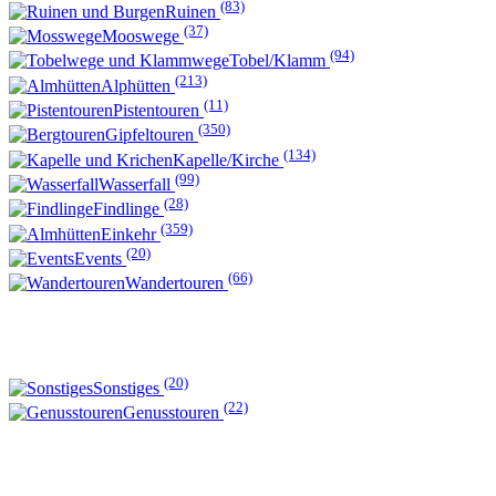
(83)
Ruinen
(37)
Mooswege
(94)
Tobel/Klamm
(213)
Alphütten
(11)
Pistentouren
(350)
Gipfeltouren
(134)
Kapelle/Kirche
(99)
Wasserfall
(28)
Findlinge
(359)
Einkehr
(20)
Events
(66)
Wandertouren
(20)
Sonstiges
(22)
Genusstouren