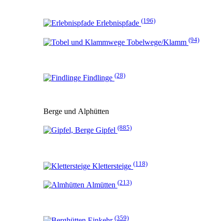
(196)
Erlebnispfade
(94)
Tobelwege/Klamm
(28)
Findlinge
Berge und Alphütten
(885)
Gipfel
(118)
Klettersteige
(213)
Almütten
(359)
Einkehr