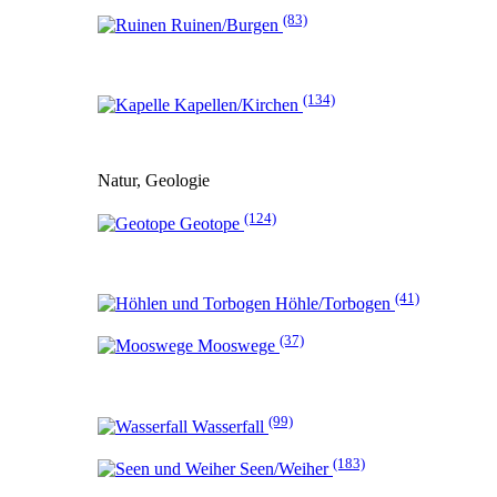
(83)
Ruinen/Burgen
(134)
Kapellen/Kirchen
Natur, Geologie
(124)
Geotope
(41)
Höhle/Torbogen
(37)
Mooswege
(99)
Wasserfall
(183)
Seen/Weiher