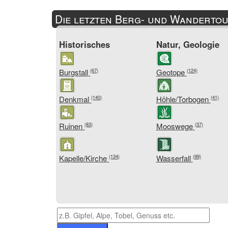
Die letzten Berg- und Wandertou
Historisches
Natur, Geologie
Burgstall
Geotope
(67)
(124)
Denkmal
Höhle/Torbogen
(140)
(41)
Ruinen
Mooswege
(83)
(37)
Kapelle/Kirche
Wasserfall
(134)
(99)