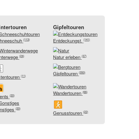
ntertouren
Gipfeltouren
hneeschuh
Entdeckungst.
(113)
(141)
nterwege
Natur erleben
(24)
(37)
Gipfeltouren
(350)
stentouren
(11)
Wandertouren
(66)
ents
(20)
nstiges
(20)
Genusstouren
(22)