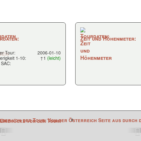
rdaten:
Zeit und Höhenmeter:
er Tour:
2006-01-10
erigkeit 1-10:
↑1
(leicht)
 SAC:
2
Eindrücke von der Tour!
zurück