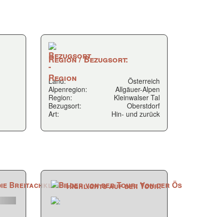
Region / Bezugsort:
Land:
Österreich
Alpenregion:
Allgäuer-Alpen
Region:
Kleinwalser Tal
Bezugsort:
Oberstdorf
Art:
Hin- und zurück
Highlights auf der Tour!
vor