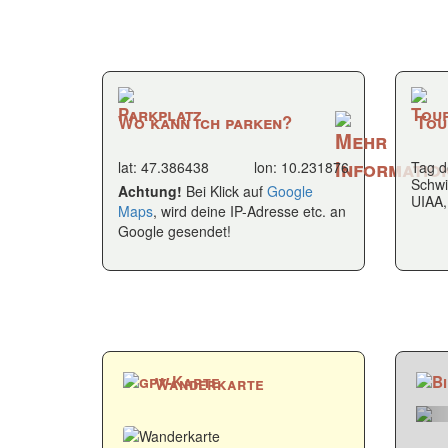
Wo kann ich parken?
Tou
lat: 47.386438
lon: 10.231876
Tag d
Schwi
Achtung!
Bei Klick auf
Google
UIAA,
Maps
, wird deine IP-Adresse etc. an
Google gesendet!
Wanderkarte