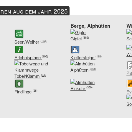
ren aus dem Jahr 2025
Berge, Alphütten
Wi
Gipfel
Sc
(885)
Seen/Weiher
(183)
Wi
Erlebnispfade
Klettersteige
(196)
(118)
Alphütten
(213)
Pi
Tobel/Klamm
(94)
Einkehr
(359)
Findlinge
Ev
(28)
So