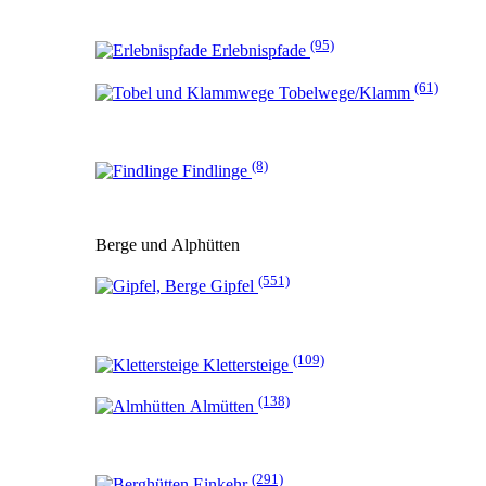
(95)
Erlebnispfade
(61)
Tobelwege/Klamm
(8)
Findlinge
Berge und Alphütten
(551)
Gipfel
(109)
Klettersteige
(138)
Almütten
(291)
Einkehr