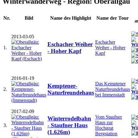
Winterwanderweg - Region: Oberallgäu
Nr.
Bild
Name des Highlight
Name der Tour
a
2013-03-05
Eschacher
Eschacher Weiher
1.
Weiher - Hoher
- Hoher Kapf
Kapf
2016-01-19
Das Kemptener
Kemptener-
2.
Naturfreundehaus
Naturfreundehaus
bei Immenstadt
2017-02-09
Vom Staufner
Winterrodelbahn
Haus zur
- Staufner Haus
3.
Hochgrat
(1.626m)
Bergstation