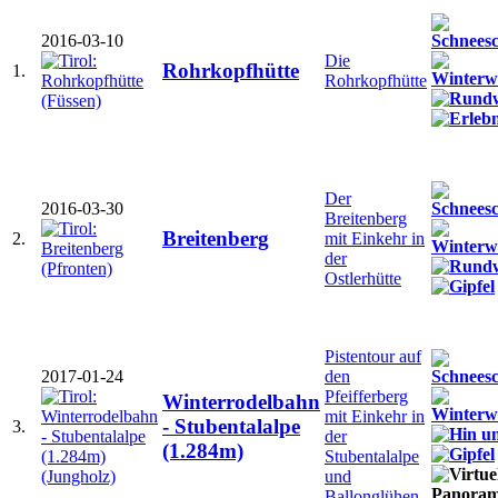
2016-03-10
Die
Rohrkopfhütte
1.
Rohrkopfhütte
Der
2016-03-30
Breitenberg
Breitenberg
2.
mit Einkehr in
der
Ostlerhütte
Pistentour auf
2017-01-24
den
Pfeifferberg
Winterrodelbahn
mit Einkehr in
- Stubentalalpe
3.
der
(1.284m)
Stubentalalpe
und
Ballonglühen