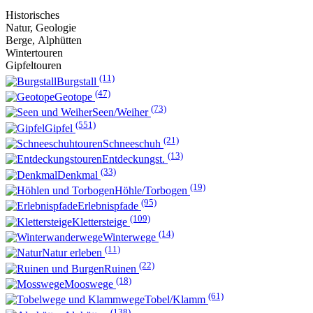
Historisches
Natur, Geologie
Berge, Alphütten
Wintertouren
Gipfeltouren
(11)
Burgstall
(47)
Geotope
(73)
Seen/Weiher
(551)
Gipfel
(21)
Schneeschuh
(13)
Entdeckungst.
(33)
Denkmal
(19)
Höhle/Torbogen
(95)
Erlebnispfade
(109)
Klettersteige
(14)
Winterwege
(11)
Natur erleben
(22)
Ruinen
(18)
Mooswege
(61)
Tobel/Klamm
(138)