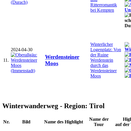
Ritterromantik
bei Kempten
Winterlicher
2024-04-30
Logenplatz: Von
der Ruine
Werdensteiner
11.
Werdenstein
Moos
durch das
Werdensteiner
Moos
Winterwanderweg - Region: Tirol
Name der
High
Nr.
Bild
Name des Highlight
Tour
auf d