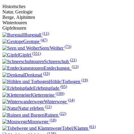
Historisches
Natur, Geologie
Berge, Alphütten
Wintertouren
Gipfeltouren
(11)
Burgstall
(47)
Geotope
(73)
Seen/Weiher
(551)
Gipfel
(21)
Schneeschuh
(13)
Entdeckungst.
(33)
Denkmal
(19)
Höhle/Torbogen
(95)
Erlebnispfade
(109)
Klettersteige
(14)
Winterwege
(11)
Natur erleben
(22)
Ruinen
(18)
Mooswege
(61)
Tobel/Klamm
(138)