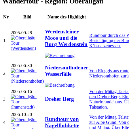
Wandertour - Region: Oberallgäu
Nr.
Bild
Name des Highlight
Werdensteiner
2005-09-28
Rundtour durch das W
Moos und die
1.
Besichtigung der Bur
Burg Werdenstein
Kässpatzenessen.
2005-06-30
Niedersonthofener
Von Rieggis aus runte
2.
Wasserfälle
Niedersonthofen zurü
2005-06-16
Von der Mittag Talsta
den Dreher Berg. Ein
Dreher Berg
3.
Naturfreundehaus. Übe
Talstation.
2006-10-20
Von der Mittag Talsta
Rundtour von
4.
zur Alpe Gund. Von d
Nagelfluhkette
und Mittag. Über Ett