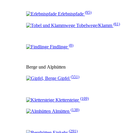
(95)
Erlebnispfade
(61)
Tobelwege/Klamm
(8)
Findlinge
Berge und Alphütten
(551)
Gipfel
(109)
Klettersteige
(138)
Almütten
(291)
Einkehr