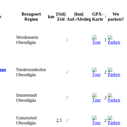
Bezugsort
[Std]
[hm]
GPX-
Wo
Tour
km
↑
Region
Zeit
Auf-/Abstieg
Karte
parken?
Werdenstein
/
1
Oberallgäu
Niedersonthofen
/
2
Oberallgäu
Immenstadt
/
2
Oberallgäu
Gunzesried
2,5
/
2
Oberallgäu