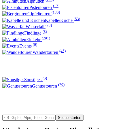
Alphütten
(17)
Pistentouren
(186)
Gipfeltouren
(53)
Kapelle/Kirche
(78)
Wasserfall
(8)
Findlinge
(291)
Einkehr
(6)
Events
(45)
Wandertouren
(6)
Sonstiges
(70)
Genusstouren