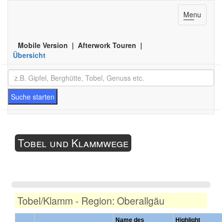
Toggle
Menu
navigation
Mobile Version | Afterwork Touren |
Übersicht
Suche starten
Tobel und Klammwege
Tobel/Klamm - Region: Oberallgäu
Name des
Highlight