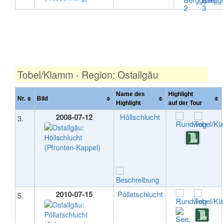
Tobel/Klamm - Region: Ostallgäu
Name des
Highlight
Nr.
Bild
Highlight
auf der Tour
2008-07-12
Höllschlucht
3.
2010-07-15
Pöllatschlucht
5.