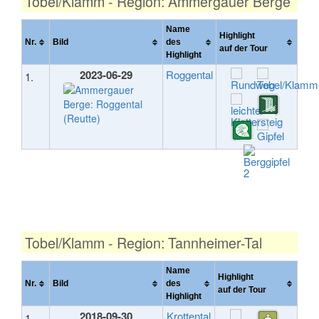
Tobel/Klamm - Region: Ammergauer Berge
Name
Highlight
Nr.
Bild
des
auf der Tour
Highlight
2023-06-29
Roggental
1.
Tobel/Klamm - Region: Tannheimer-Tal
Name
Highlight
Nr.
Bild
des
auf der Tour
Highlight
2018-09-30
Krottental
1.