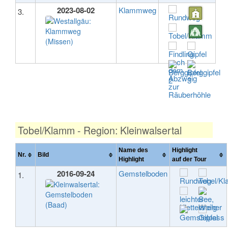
2023-08-02
Klammweg
3.
Tobel/Klamm - Region: Kleinwalsertal
Name des
Highlight
Nr.
Bild
Highlight
auf der Tour
2016-09-24
Gemstelboden
1.