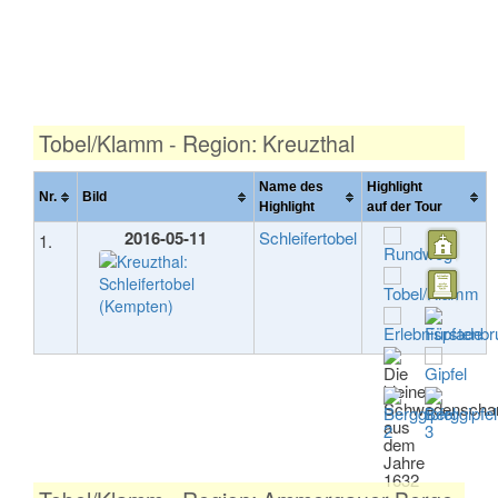
Tobel/Klamm - Region: Kreuzthal
Name des
Highlight
Nr.
Bild
Highlight
auf der Tour
2016-05-11
Schleifertobel
1.