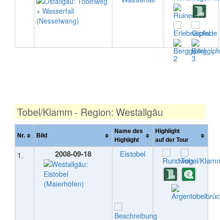
Tobel/Klamm - Region: Westallgäu
Name des
Highlight
Nr.
Bild
Highlight
auf der Tour
2008-09-18
Eistobel
1.