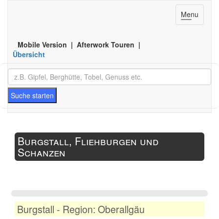
Toggle
Menu
navigation
Mobile Version | Afterwork Touren |
Übersicht
Suche starten
Burgstall, Fliehburgen und
Schanzen
Burgstall - Region: Oberallgäu