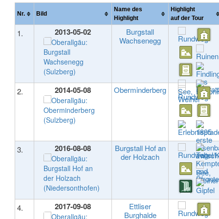
Name des
Highlight
Nr.
Bild
Highlight
auf der Tour
2013-05-02
Burgstall
1.
Wachsenegg
2014-05-08
Oberminderberg
2.
2016-08-08
Burgstall Hof an
3.
der Holzach
2017-09-08
Ettliser
4.
Burghalde