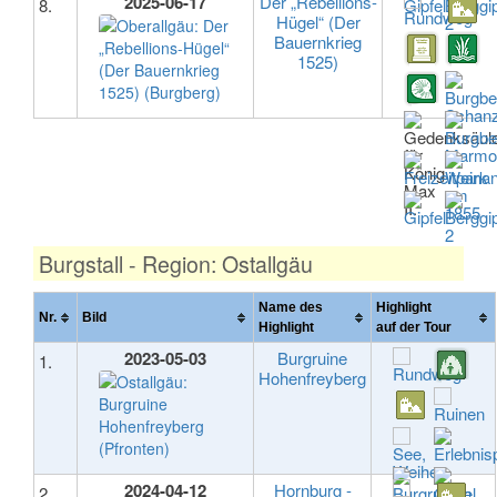
2025-06-17
Der „Rebellions-
8.
Hügel“ (Der
Bauernkrieg
1525)
Burgstall - Region: Ostallgäu
Name des
Highlight
Nr.
Bild
Highlight
auf der Tour
2023-05-03
Burgruine
1.
Hohenfreyberg
2024-04-12
Hornburg -
2.